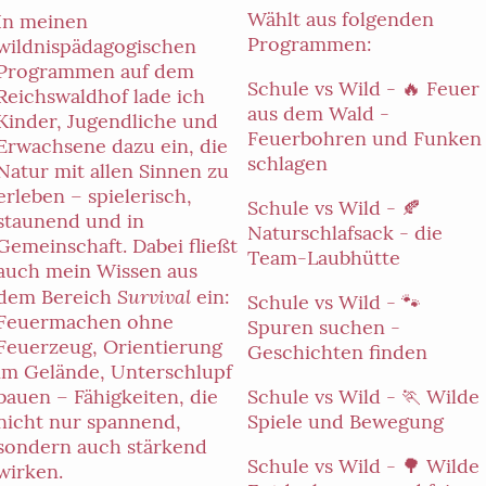
Wählt aus folgenden
In meinen
Programmen:
wildnispädagogischen
Programmen auf dem
Schule vs Wild - 🔥 Feuer
Reichswaldhof lade ich
aus dem Wald -
Kinder, Jugendliche und
Feuerbohren und Funken
Erwachsene dazu ein, die
schlagen
Natur mit allen Sinnen zu
erleben – spielerisch,
Schule vs Wild - 🍂
staunend und in
Naturschlafsack - die
Gemeinschaft. Dabei fließt
Team-Laubhütte
auch mein Wissen aus
Survival
dem Bereich
ein:
Schule vs Wild - 🐾
Feuermachen ohne
Spuren suchen -
Feuerzeug, Orientierung
Geschichten finden
im Gelände, Unterschlupf
Schule vs Wild - 🏃 Wilde
bauen – Fähigkeiten, die
Spiele und Bewegung
nicht nur spannend,
sondern auch stärkend
Schule vs Wild - 🌳 Wilde
wirken.