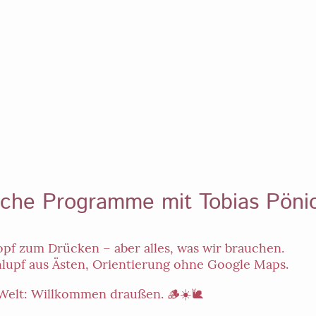
gebote
Buchungen
Haus & Hof
Natur & Abenteu
sche Programme mit Tobias Pöni
opf zum Drücken – aber alles, was wir brauchen.
lupf aus Ästen, Orientierung ohne Google Maps.
Welt: Willkommen draußen. 🪵☀️🐌