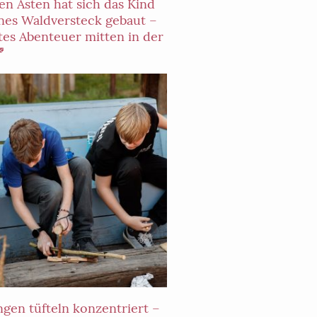
en Ästen hat sich das Kind
ines Waldversteck gebaut –
tes Abenteuer mitten in der

ngen tüfteln konzentriert –