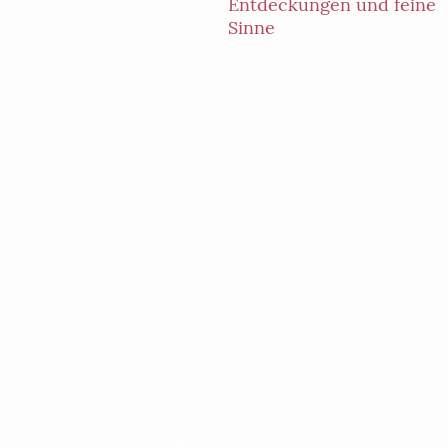
Entdeckungen und feine
Sinne
chswaldhof - Berliner Straße 83 - 47574 Goch-Niersw